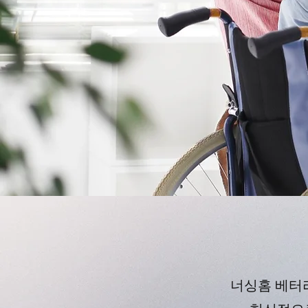
너싱홈 베터라