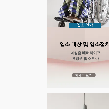
입소 안내
​입소 대상 및 입소절
너싱홈 베터라이프
요양원
입소 안내
자세히 보기