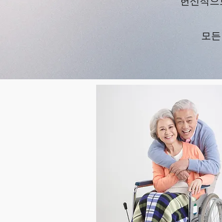
헌신적으
​모