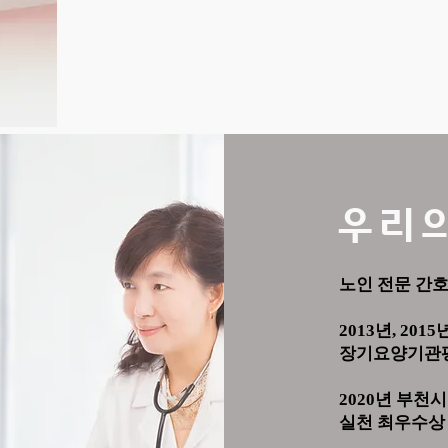
​우리
노인 전문 간
2013년, 2015년
장기요양기관평
2020년 부천
실천 최우수상